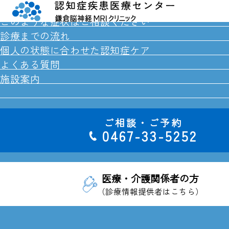
私たちができること
このような症状はご相談ください
診療までの流れ
個人の状態に合わせた認知症ケア
よくある質問
医療
暮らしに寄り添った
一人ひとりの
施設案内
と
サポート
ご相談・ご予約
0467-33-5252
医療・介護関係者の方
を届けたい
（診療情報提供者はこちら）